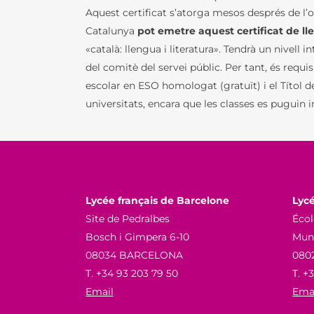
Aquest certificat s’atorga mesos després
de l’
Catalunya
pot emetre aquest certificat de ll
«català: llengua i literatura». Tendrà un nivell i
del comitè del servei públic. Per tant, és requis
escolar en ESO homologat (gratuït) i el Títol d
universitats, encara que les classes es puguin
Lycée français de Barcelone
Lycé
Site de Pedralbes
Écol
Bosch i Gimpera 6-10
Munn
08034 BARCELONA
080
T. +34 93 203 79 50
T. +
Email
Ema