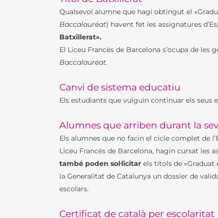
Qualsevol alumne que hagi obtingut el «Graduat
Baccalauréat
) havent fet les assignatures d’Es
Batxillerat».
El Liceu Francès de Barcelona s’ocupa de les ges
Baccalauréat
.
Canvi de sistema educatiu
Els estudiants que vulguin continuar els seus e
Alumnes que arriben durant la sev
Els alumnes que no facin el cicle complet de l’
Liceu Francès de Barcelona, hagin cursat les ass
també poden sol·licitar
els títols de «Graduat
la Generalitat de Catalunya un dossier de valida
escolars.
Certificat de català per escolaritat