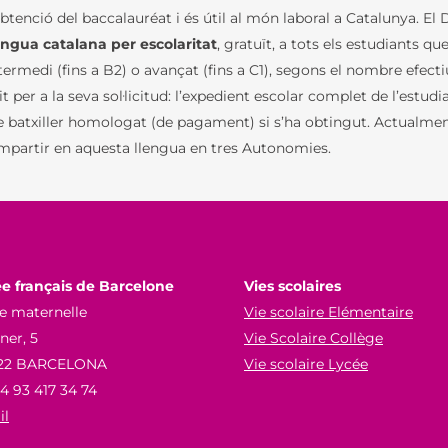
obtenció del
baccalauréat i és útil al món laboral a Catalunya. E
engua catalana per escolaritat
, gratuït, a tots els estudiants q
ntermedi (fins a B2) o avançat (fins a C1), segons el nombre efectiu
it per a la seva sol·licitud: l’expedient escolar complet de l’estud
e batxiller homologat (de pagament) si s’ha obtingut. Actualment,
 impartir en aquesta llengua en tres Autonomies.
e français de Barcelone
Vies scolaires
e maternelle
Vie scolaire Elémentaire
er, 5
Vie Scolaire Collège
22 BARCELONA
Vie scolaire Lycée
34 93 417 34 74
il