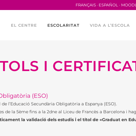
FRANÇAIS
ESPAÑOL
MOOD
EL CENTRE
ESCOLARITAT
VIDA A L’ESCOLA
ÍTOLS I CERTIFICA
EN XIFRES
ESTUDIS ESPANYOLS I
VIE SCOLAIRE
CATALANS AL LFB
SERVEI MÈDIC
ACCÉS I ADMISSIÓ A
LES UNIVERSITATS
TRANSPORTS ESCOLARS
TACIÓ DEL LFB
ESPANYOLES
bligatòria (ESO)
MITJA PENSIÓ
STRES TEXTOS
TÍTOLS I CERTIFICATS
l de l’Educació Secundària Obligatòria a Espanya (ESO).
ENTALS
CALENDARI ESCOLAR
s de la 5ème fins a la 2dne al Liceu de Francès a Barcelona i hagi
S FINANCERS
cament la validació dels estudis i el títol de «Graduat en E
COL·LABORACIONS
EL LYCÉE