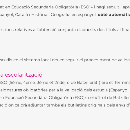
 en Educació Secundària Obligatòria (ESO)» i hagi seguit i aprov
HORARIS
panyol, Català i Història i Geografia en espanyol,
obté automàtica
EL COLLÈGE
CDI / BCD
tions relatives a l’obtenció conjunta d’aquests dos títols al fina
ASSOCIACIÓ ESPORTIVA
LFB
LA MATERNELLE
ASSOCIATION SPORTIVE
L’ÉLEMENTAIRE
SCOLAIRE
studis en el sistema local deuen seguir el procediment de valida
APE – ASSOCIACIÓ DE
PARES D’ALUMNES
a escolarització
DIPLOMA D’INICIACIÓ A
ESO (5ème, 4ème, 3ème et 2nde) o de Batxillerat (1ère et Terminal
LA AVIACIÓ
ignatures obligatòries per a la validació dels estudis (Espanyol, 
 en Educació Secundària Obligatòria (ESO)» i el «Títol de Batxill
ció on caldrà adjuntar també els butlletins originals dels anys d’e