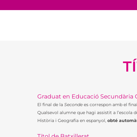
T
EL LFB 
PRESEN
Graduat en Educació Secundària O
ELS NO
El final de la
Seconde
es correspon amb el fina
FONAM
Qualsevol alumne que hagi assistit a l’escola de
SERVEI
Història i Geografia en espanyol,
obté automàti
Títol de Batxillerat