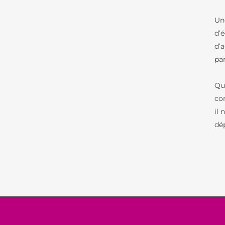
Un
d’é
d’
pa
Qua
co
il 
dé