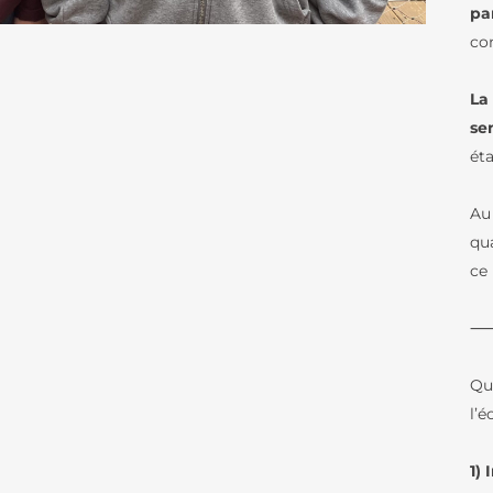
pa
BREVET D’INITI
RÉSULTATS AUX EXAMENS
AÉRONAUTIQUE
co
ORIENTATION AU LFB
NOS VIDÉOS
La
ACCÈS AUX ÉTUDES SUPÉRIEURES
se
ét
SCHOOL PROFILE
VIE SCOLAIRE
LES LETTRES DE L’ORIENTATION
SERVICE DE SAN
Au
qu
LA RESTAURATIO
ce
CALENDRIER SC
TRANSPORTS SC
PARTENARIATS
Que
l’
1)