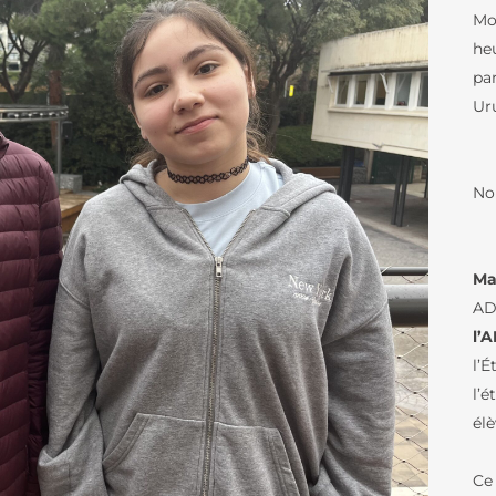
DOCUMENTS AEFE
D’ÉLÈVES
LE COLLÈGE
Mob
heu
LES NEWSLETTE
LES PARCOURS LINGUISTIQUES
pa
PRÉSENTATION DU LFB
ÉTUDES ESPAGNOLES ET
Ur
CATALANES AU LFB
CENTENAIRE DU LFB
MÉDIATHÈQUE / 
FOURNITURES COLLÈGE
TOURS VIRTUELS DU
LES ARTS-PLAST
No
LFB
LE THÉÂTRE
ORGANIGRAMME
LE LYCÉE
LES CLASSES À 
Ma
ORGANIGRAMME
MARITIMES
LES PARCOURS LINGUISTIQUES
(DIAGRAMME)
AD
LA WEBRADIO D
l’
ÉTUDES ESPAGNOLES ET
L’AGENCE COMPTABLE
CATALANES AU LFB
l’É
LANGUES ET CUL
NOS TEXTES
L’ANTIQUITÉ LAT
l’
LE BAC FRANÇAIS INTERNATIONAL
FONDAMENTAUX
él
LA MUSIQUE AU 
FOURNITURES LYCÉE
ATELIER ÉCOLOG
Ce