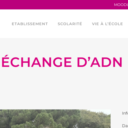
MOOD
ETABLISSEMENT
SCOLARITÉ
VIE À L’ÉCOLE
 ÉCHANGE D’ADN 
TRAVAILLER AU LFB
LA MATERNELLE
HORAIRES
PROCÈS VERBAUX
L’ÉLÉMENTAIRE
CONSEIL DE VIE 
ANCIENS ÉLÈVES
LES PARCOURS LINGUISTIQUES
PROGRAMME TEI
LE LFB EN CHIFFRES
ÉTUDES ESPAGNOLES ET
LES OUTILS NU
CATALANES AU LFB
SERVICES FINANCIERS
ASOCIACIÓN DEP
FOURNITURES ÉLÉMENTAIRE
Inf
ÉGALITÉ FEMMES –
ASSOCIATION SP
HOMMES
Da
ASSOCIATIONS 