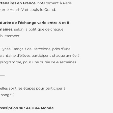
rtenaires en France
, notamment à Paris,
ATION
mme Henri-IV et Louis-le-Grand.
 durée de l’échange varie entre 4 et 8
maines
, selon la politique de chaque
ablissement.
TÉ
 Lycée Français de Barcelone, près d’une
arantaine d’élèves participent chaque année à
N AU LFB
 programme, pour une durée de 4 semaines.
OLAIRE
⸻
OLAIRES
lles sont les étapes pour participer à
échange ?
 Inscription sur AGORA Monde