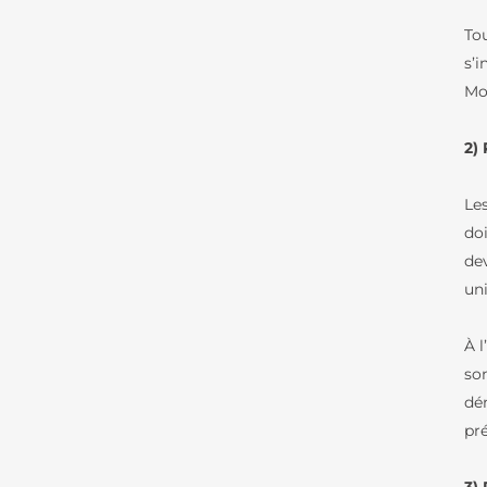
To
s’
Mo
2)
Le
do
de
un
À l
so
dé
pré