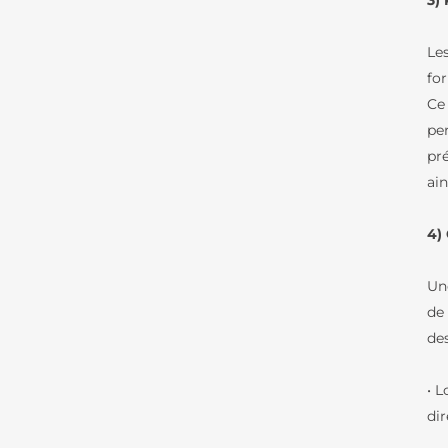
3)
Le
fo
Ce
per
pr
ai
4)
Un
de
de
• L
di