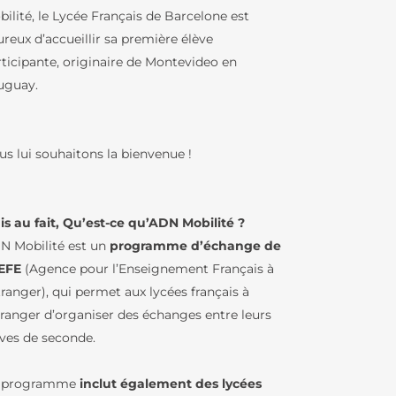
ilité, le Lycée Français de Barcelone est
reux d’accueillir sa première élève
RS
rticipante, originaire de Montevideo en
uguay.
BCD / CDI
IQUES
us lui souhaitons la bienvenue !
ENJEUX
is au fait, Qu’est-ce qu’ADN Mobilité ?
N Mobilité est un
programme d’échange de
U LFB
AEFE
(Agence pour l’Enseignement Français à
tranger), qui permet aux lycées français à
TURES DE
IN – GREC
étranger d’organiser des échanges entre leurs
èves de seconde.
LFB
IE
 programme
inclut également des lycées