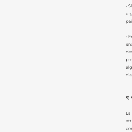
• S
or
pai
• 
en
de
pr
al
d’
5) 
La
att
co