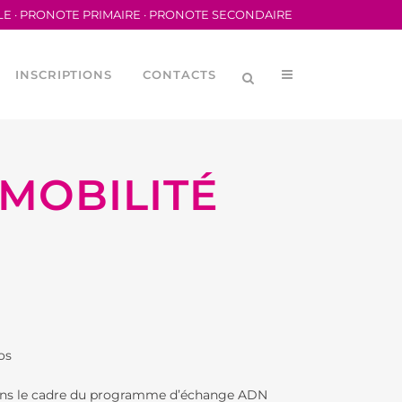
LE
·
PRONOTE PRIMAIRE
·
PRONOTE SECONDAIRE
INSCRIPTIONS
CONTACTS
MOBILITÉ
LYCÉENNE (CVL)
MÉRIQUES
ORTIVA DEL LFB
os
ORTIVE SCOLAIRE
ns le cadre du programme d’échange ADN
DES PARENTS