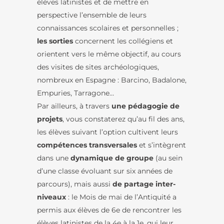
élèves latinistes et de mettre en
perspective l’ensemble de leurs
connaissances scolaires et personnelles ;
les sorties
concernent les collégiens et
orientent vers le même objectif, au cours
des visites de sites archéologiques,
nombreux en Espagne : Barcino, Badalone,
Empuries, Tarragone…
Par ailleurs, à travers
une pédagogie de
projets
, vous constaterez qu’au fil des ans,
les élèves suivant l’option cultivent leurs
compétences transversales
et s’intègrent
dans une
dynamique de groupe
(au sein
d’une classe évoluant sur six années de
parcours), mais aussi
de
partage inter-
niveaux
: le Mois de mai de l’Antiquité a
permis aux élèves de 6e de rencontrer les
élèves latinistes de la 4e à la 1e, qui leur