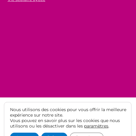
Nous utilisons des cookies pour vous offrir la meilleure
expérience sur notre site.
Vous pouvez en savoir plus sur les cookies que nous
© Lycée Français de Barcelone 2021
·
Mentions légales
·
Protection
utilisons ou les désactiver dans les
paramètres
.
des données