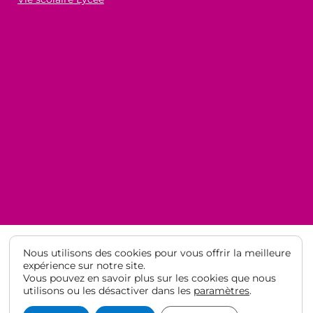
Nous utilisons des cookies pour vous offrir la meilleure
expérience sur notre site.
Vous pouvez en savoir plus sur les cookies que nous
© Lycée Français de Barcelone 2021
·
Mentions légales
·
Protection
utilisons ou les désactiver dans les
paramètres
.
des données