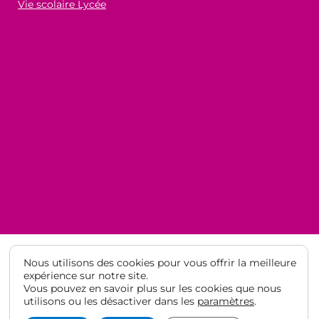
Vie scolaire Lycée
Nous utilisons des cookies pour vous offrir la meilleure
expérience sur notre site.
Vous pouvez en savoir plus sur les cookies que nous
© Lycée Français de Barcelone 2021
·
Mentions légales
·
Protection
utilisons ou les désactiver dans les
paramètres
.