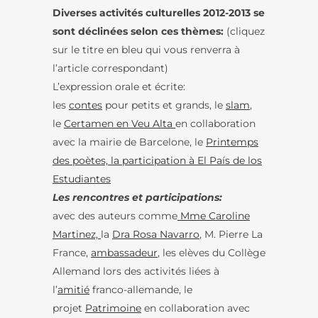
Diverses activités culturelles 2012-2013 se
sont déclinées selon ces thèmes:
(cliquez
sur le titre en bleu qui vous renverra à
l’article correspondant)
L’expression orale et écrite:
les
contes
pour petits et grands, le
slam
,
le
Certamen en Veu Alta
en collaboration
avec la mairie de Barcelone, le
Printemps
des poètes,
la participation à El País de los
Estudiantes
Les rencontres et participations:
avec des auteurs comme
Mme Caroline
Martinez,
la
Dra Rosa Navarro
, M. Pierre La
France,
ambassadeur
, les elèves du Collège
Allemand lors des activités liées à
l’
amitié
franco-allemande, le
projet
Patrimoine
en collaboration avec