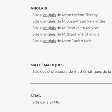
ANGLAIS
· Site d’
anglais
de Mme Hélène Thiercy
· Site d’
anglais
de M. José-Angel Fernández
· Site d’
anglais
de M. Jean-Marc Moysan
· Site d’
anglais
de M. Stéphane Charrois
· Site d’
anglais
de Mme Judith Meir
MATHÉMATIQUES
· Site des
professeurs de mathématiques de la s
STMG
·
Site de la STMG