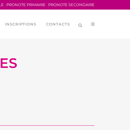
LE
·
PRONOTE PRIMAIRE
·
PRONOTE SECONDAIRE
INSCRIPTIONS
CONTACTS
ES
LYCÉENNE (CVL)
MÉRIQUES
ORTIVA DEL LFB
ORTIVE SCOLAIRE
DES PARENTS