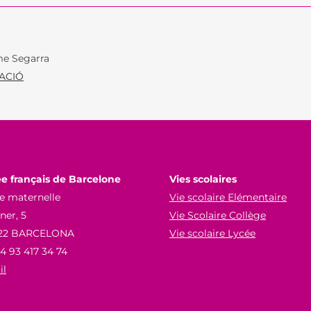
BREVET D’INITI
RÉSULTATS AUX EXAMENS
AÉRONAUTIQUE
ORIENTATION AU LFB
NOS VIDÉOS
e Segarra
ACCÈS AUX ÉTUDES SUPÉRIEURES
ACIÓ
SCHOOL PROFILE
VIE SCOLAIRE
LES LETTRES DE L’ORIENTATION
SERVICE DE SAN
LA RESTAURATIO
e français de Barcelone
Vies scolaires
CALENDRIER SC
e maternelle
Vie scolaire Elémentaire
TRANSPORTS SC
er, 5
Vie Scolaire Collège
22 BARCELONA
Vie scolaire Lycée
PARTENARIATS
34 93 417 34 74
il