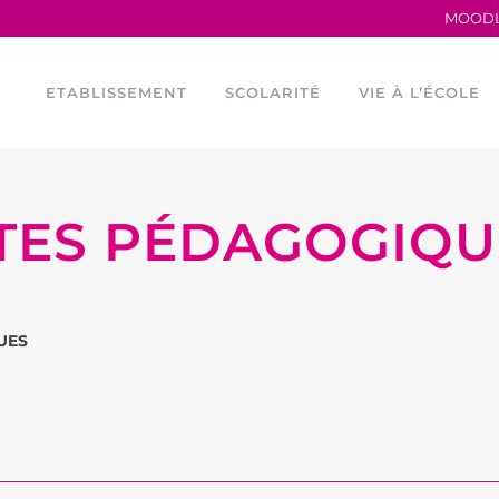
MOOD
ETABLISSEMENT
SCOLARITÉ
VIE À L’ÉCOLE
ITES PÉDAGOGIQU
TRAVAILLER AU LFB
LA MATERNELLE
HORAIRES
PROCÈS VERBAUX
L’ÉLÉMENTAIRE
CONSEIL DE VIE 
ANCIENS ÉLÈVES
LES PARCOURS LINGUISTIQUES
PROGRAMME TEI
UES
LE LFB EN CHIFFRES
ÉTUDES ESPAGNOLES ET
LES OUTILS NU
CATALANES AU LFB
SERVICES FINANCIERS
ASOCIACIÓN DEP
FOURNITURES ÉLÉMENTAIRE
ÉGALITÉ FEMMES –
ASSOCIATION SP
HOMMES
ASSOCIATIONS 