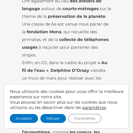
Ont également eu lieu
des ateliers de
langage
autour de
courts-métrages
sur le
thème de la
préservation de la planète
.
Une classe de 6e est venue nous parler de
la
fondation Mona
, qui recueille des
primates, et de la
collecte de téléphones
usagés
à recycler pour parrainer des
singes.
Enfin, en GS, dans le cadre du projet
« Au
fil de l’eau »
,
Delphine D’Orsay
viendra
ce mois de mars pour réaliser avec les
classes un
projet artistique
autour de
la
Nous utilisons des cookies pour vous offrir la meilleure
vie sous-marine
. Nous parlerons de
expérience sur notre site.
l’importance de protéger nos mers et
Vous pouvez en savoir plus sur les cookies que nous
utilisons ou les désactiver dans les
paramètres
.
océans
et nous créerons des
productions
légères et mobiles
, sur le thème des
Accepter
Refuser
Paramètres
animaux marins indispensables à
l’écosystème
, comme
les coraux, les