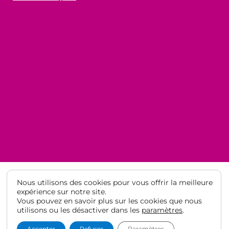
Nous utilisons des cookies pour vous offrir la meilleure
expérience sur notre site.
Vous pouvez en savoir plus sur les cookies que nous
© Lycée Français de Barcelone 2021
·
Mentions légales
·
Protection
utilisons ou les désactiver dans les
paramètres
.
des données
Accepter
Refuser
Paramètres