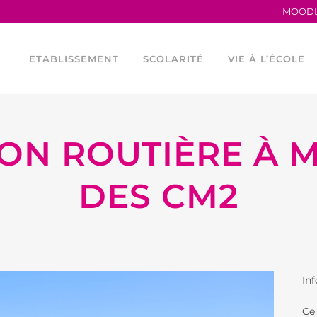
MOOD
ETABLISSEMENT
SCOLARITÉ
VIE À L’ÉCOLE
ON ROUTIÈRE À 
TRAVAILLER AU LFB
LA MATERNELLE
HORAIRES
PROCÈS VERBAUX
L’ÉLÉMENTAIRE
CONSEIL DE VIE 
DES CM2
ANCIENS ÉLÈVES
LES PARCOURS LINGUISTIQUES
PROGRAMME TEI
LE LFB EN CHIFFRES
ÉTUDES ESPAGNOLES ET
LES OUTILS NU
CATALANES AU LFB
SERVICES FINANCIERS
ASOCIACIÓN DEP
FOURNITURES ÉLÉMENTAIRE
Inf
ÉGALITÉ FEMMES –
ASSOCIATION SP
HOMMES
Ce 
ASSOCIATIONS 