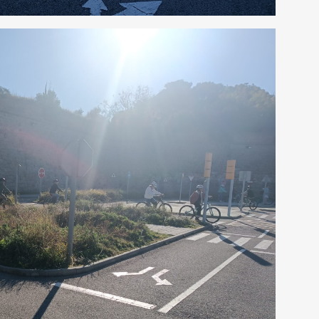
BREVET D’INITI
RÉSULTATS AUX EXAMENS
AÉRONAUTIQUE
ORIENTATION AU LFB
NOS VIDÉOS
ACCÈS AUX ÉTUDES SUPÉRIEURES
SCHOOL PROFILE
VIE SCOLAIRE
LES LETTRES DE L’ORIENTATION
SERVICE DE SAN
LA RESTAURATIO
CALENDRIER SC
TRANSPORTS SC
PARTENARIATS