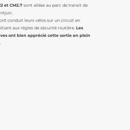
2 et CM2.7
sont allées au parc de transit de
ntjuic.
RS
 ont conduit leurs vélos sur un circuit en
nitiant aux règles de sécurité routière.
Les
èves ont bien apprécié cette sortie en plein
BCD / CDI
.
IQUES
ENJEUX
U LFB
TURES DE
IN – GREC
LFB
IE