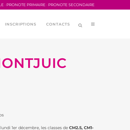
LE
·
PRONOTE PRIMAIRE
·
PRONOTE SECONDAIRE
INSCRIPTIONS
CONTACTS
MONTJUIC
LYCÉENNE (CVL)
MÉRIQUES
ORTIVA DEL LFB
os
ORTIVE SCOLAIRE
lundi 1er décembre, les classes de
CM2.5, CM1-
DES PARENTS