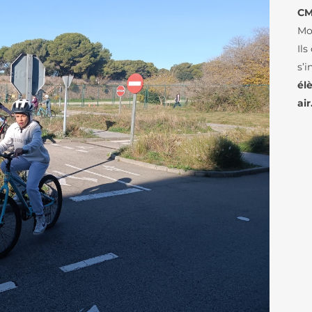
DOCUMENTS AEFE
D’ÉLÈVES
LE COLLÈGE
CM
Mo
LES NEWSLETTE
LES PARCOURS LINGUISTIQUES
Ils
PRÉSENTATION DU LFB
ÉTUDES ESPAGNOLES ET
s’i
CATALANES AU LFB
él
CENTENAIRE DU LFB
MÉDIATHÈQUE / 
FOURNITURES COLLÈGE
air
TOURS VIRTUELS DU
LES ARTS-PLAST
LFB
LE THÉÂTRE
ORGANIGRAMME
LE LYCÉE
LES CLASSES À 
ORGANIGRAMME
MARITIMES
LES PARCOURS LINGUISTIQUES
(DIAGRAMME)
LA WEBRADIO D
ÉTUDES ESPAGNOLES ET
L’AGENCE COMPTABLE
CATALANES AU LFB
LANGUES ET CUL
NOS TEXTES
L’ANTIQUITÉ LAT
LE BAC FRANÇAIS INTERNATIONAL
FONDAMENTAUX
LA MUSIQUE AU 
FOURNITURES LYCÉE
ATELIER ÉCOLOG