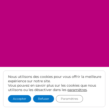
Nous utilisons des cookies pour vous offrir la meilleure
expérience sur notre site.
Vous pouvez en savoir plus sur les cookies que nous
© Lycée Français de Barcelone 2021
·
Mentions légales
·
Protection
utilisons ou les désactiver dans les
paramètres
.
des données
Accepter
Refuser
Paramètres