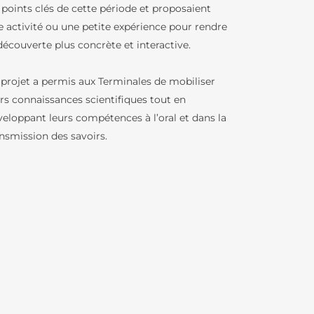
 points clés de cette période et proposaient
ATION
e activité ou une petite expérience pour rendre
découverte plus concrète et interactive.
 projet a permis aux Terminales de mobiliser
urs connaissances scientifiques tout en
veloppant leurs compétences à l’oral et dans la
TÉ
ansmission des savoirs.
N AU LFB
OLAIRE
OLAIRES