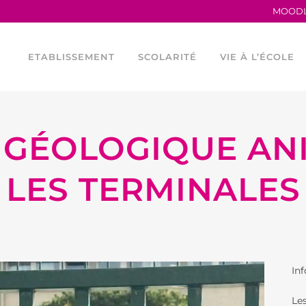
MOOD
ETABLISSEMENT
SCOLARITÉ
VIE À L’ÉCOLE
GÉOLOGIQUE AN
TRAVAILLER AU LFB
LA MATERNELLE
HORAIRES
PROCÈS VERBAUX
L’ÉLÉMENTAIRE
CONSEIL DE VIE 
LES TERMINALES
ANCIENS ÉLÈVES
LES PARCOURS LINGUISTIQUES
PROGRAMME TEI
LE LFB EN CHIFFRES
ÉTUDES ESPAGNOLES ET
LES OUTILS NU
CATALANES AU LFB
SERVICES FINANCIERS
ASOCIACIÓN DEP
FOURNITURES ÉLÉMENTAIRE
Inf
ÉGALITÉ FEMMES –
ASSOCIATION SP
HOMMES
Le
ASSOCIATIONS 