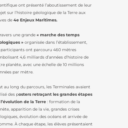
ientifique ont présenté l’aboutissement de leur
jet sur l’histoire géologique de la Terre aux
RS
èves de
4e Enjeux Maritimes.
travers une grande
« marche des temps
BCD / CDI
ologiques »
organisée dans l’établissement,
IQUES
s participants ont parcouru 460 mètres
bolisant 4,6 milliards d’années d’histoire de
re planète, avec une échelle de 10 millions
ENJEUX
années par mètre.
U LFB
ut au long du parcours, les Terminales avaient
lisé des p
osters retraçant les grandes étapes
TURES DE
IN – GREC
 l’évolution de la Terre
: formation de la
nète, apparition de la vie, grandes crises
LFB
ologiques, évolution des océans et arrivée de
IE
Homme. À chaque étape, les élèves présentaient