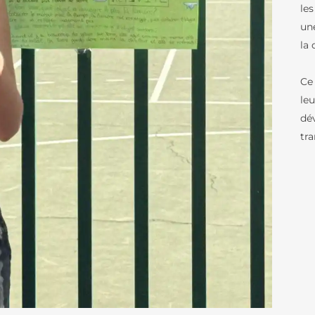
les
BREVET D’INITI
RÉSULTATS AUX EXAMENS
AÉRONAUTIQUE
un
la 
ORIENTATION AU LFB
NOS VIDÉOS
ACCÈS AUX ÉTUDES SUPÉRIEURES
Ce
le
SCHOOL PROFILE
VIE SCOLAIRE
dé
LES LETTRES DE L’ORIENTATION
SERVICE DE SAN
tr
LA RESTAURATIO
CALENDRIER SC
TRANSPORTS SC
PARTENARIATS