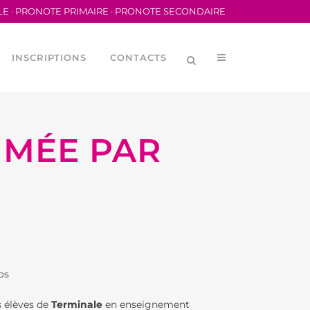
LE
·
PRONOTE PRIMAIRE
·
PRONOTE SECONDAIRE
INSCRIPTIONS
CONTACTS
IMÉE PAR
LYCÉENNE (CVL)
MÉRIQUES
ORTIVA DEL LFB
os
ORTIVE SCOLAIRE
s élèves de
Terminale
en enseignement
DES PARENTS