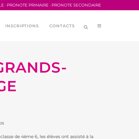
LE
·
PRONOTE PRIMAIRE
·
PRONOTE SECONDAIRE
INSCRIPTIONS
CONTACTS
 GRANDS-
LYCÉENNE (CVL)
ÈGE
MÉRIQUES
ORTIVA DEL LFB
os
ORTIVE SCOLAIRE
classe de 4ème 6, les élèves ont assisté à la
DES PARENTS