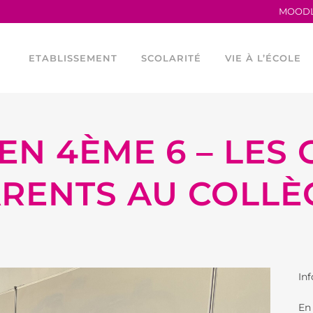
MOOD
ETABLISSEMENT
SCOLARITÉ
VIE À L’ÉCOLE
EN 4ÈME 6 – LES
TRAVAILLER AU LFB
LA MATERNELLE
HORAIRES
PROCÈS VERBAUX
L’ÉLÉMENTAIRE
CONSEIL DE VIE 
RENTS AU COLL
ANCIENS ÉLÈVES
LES PARCOURS LINGUISTIQUES
PROGRAMME TEI
LE LFB EN CHIFFRES
ÉTUDES ESPAGNOLES ET
LES OUTILS NU
CATALANES AU LFB
SERVICES FINANCIERS
ASOCIACIÓN DEP
FOURNITURES ÉLÉMENTAIRE
Inf
ÉGALITÉ FEMMES –
ASSOCIATION SP
HOMMES
En 
ASSOCIATIONS 