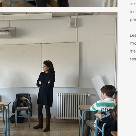
de
BREVET D’INITI
RÉSULTATS AUX EXAMENS
AÉRONAUTIQUE
les
pa
ORIENTATION AU LFB
NOS VIDÉOS
ACCÈS AUX ÉTUDES SUPÉRIEURES
Le
mo
SCHOOL PROFILE
VIE SCOLAIRE
in
LES LETTRES DE L’ORIENTATION
SERVICE DE SAN
res
LA RESTAURATIO
CALENDRIER SC
TRANSPORTS SC
PARTENARIATS