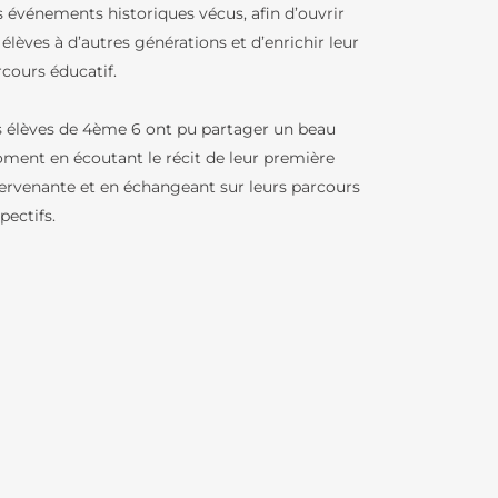
s événements historiques vécus, afin d’ouvrir
ATION
 élèves à d’autres générations et d’enrichir leur
rcours éducatif.
s élèves de 4ème 6 ont pu partager un beau
ment en écoutant le récit de leur première
tervenante et en échangeant sur leurs parcours
TÉ
pectifs.
N AU LFB
OLAIRE
OLAIRES