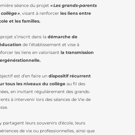
emière séance du projet
« Les grands-parents
 collège »
, visant à renforcer
les liens entre
RS
cole et les familles.
projet s’inscrit dans la
démarche de
BCD / CDI
éducation
de l’établissement et vise à
IQUES
forcer les liens en valorisant
la transmission
tergénérationnelle.
ENJEUX
bjectif est d’en faire un
dispositif récurrent
ur tous les niveaux du collège
au fil des
U LFB
nées, en invitant régulièrement des grands-
ents à intervenir lors des séances de Vie de
TURES DE
IN – GREC
sse.
LFB
 y partagent leurs souvenirs d’école, leurs
IE
ériences de vie ou professionnelles, ainsi que