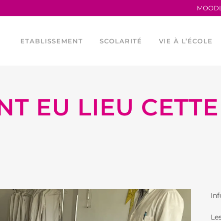
MOOD
ETABLISSEMENT
SCOLARITÉ
VIE À L’ÉCOLE
NT EU LIEU CETTE
TRAVAILLER AU LFB
LA MATERNELLE
HORAIRES
PROCÈS VERBAUX
L’ÉLÉMENTAIRE
CONSEIL DE VIE 
ANCIENS ÉLÈVES
LES PARCOURS LINGUISTIQUES
PROGRAMME TEI
LE LFB EN CHIFFRES
ÉTUDES ESPAGNOLES ET
LES OUTILS NU
CATALANES AU LFB
SERVICES FINANCIERS
ASOCIACIÓN DEP
FOURNITURES ÉLÉMENTAIRE
Inf
ÉGALITÉ FEMMES –
ASSOCIATION SP
HOMMES
Le
ASSOCIATIONS 