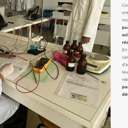
DOCUMENTS AEFE
D’ÉLÈVES
LE COLLÈGE
Co
on
LES NEWSLETTE
LES PARCOURS LINGUISTIQUES
mo
PRÉSENTATION DU LFB
ÉTUDES ESPAGNOLES ET
pu
CATALANES AU LFB
sc
CENTENAIRE DU LFB
MÉDIATHÈQUE / 
FOURNITURES COLLÈGE
ré
TOURS VIRTUELS DU
LES ARTS-PLAST
En
LFB
ca
LE THÉÂTRE
ORGANIGRAMME
d’
LE LYCÉE
LES CLASSES À 
leu
ORGANIGRAMME
MARITIMES
LES PARCOURS LINGUISTIQUES
(DIAGRAMME)
né
LA WEBRADIO D
pa
ÉTUDES ESPAGNOLES ET
L’AGENCE COMPTABLE
CATALANES AU LFB
dé
LANGUES ET CUL
NOS TEXTES
L’ANTIQUITÉ LAT
LE BAC FRANÇAIS INTERNATIONAL
FONDAMENTAUX
LA MUSIQUE AU 
FOURNITURES LYCÉE
ATELIER ÉCOLOG