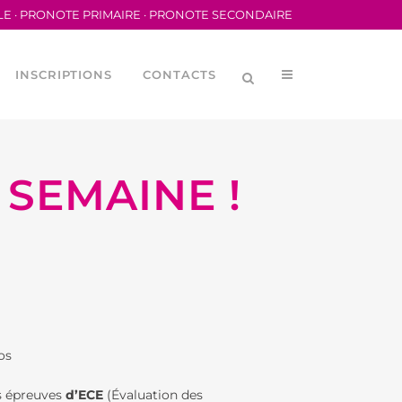
LE
·
PRONOTE PRIMAIRE
·
PRONOTE SECONDAIRE
INSCRIPTIONS
CONTACTS
 SEMAINE !
LYCÉENNE (CVL)
MÉRIQUES
ORTIVA DEL LFB
os
ORTIVE SCOLAIRE
s épreuves
d’ECE
(Évaluation des
DES PARENTS