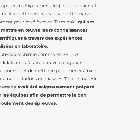
mpétences Expérimentales) du baccalauréat
t eu lieu cette semaine au lycée. Un grand
RS
ment pour les élèves de Terminale,
qui ont
 mettre en œuvre leurs connaissances
ientifiques à travers des expériences
BCD / CDI
alisées en laboratoire.
IQUES
 physique-chimie comme en SVT, les
ndidats ont dû faire preuve de rigueur,
autonomie et de méthode pour mener à bien
ENJEUX
rs manipulations et analyses. Tout le matériel
cessaire
avait été soigneusement préparé
U LFB
r les équipes afin de permettre le bon
roulement des épreuves.
TURES DE
IN – GREC
LFB
IE