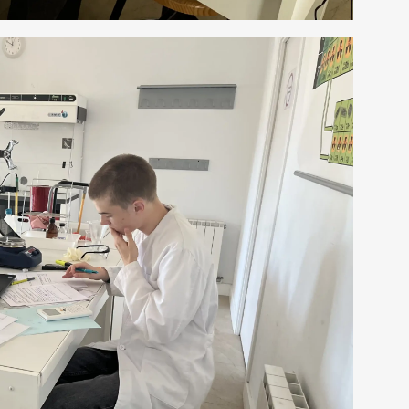
BREVET D’INITI
RÉSULTATS AUX EXAMENS
AÉRONAUTIQUE
ORIENTATION AU LFB
NOS VIDÉOS
ACCÈS AUX ÉTUDES SUPÉRIEURES
SCHOOL PROFILE
VIE SCOLAIRE
LES LETTRES DE L’ORIENTATION
SERVICE DE SAN
LA RESTAURATIO
CALENDRIER SC
TRANSPORTS SC
PARTENARIATS