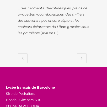
… des moments chevaleresques, pleins de
pirouettes rocambolesques, des milliers
des souvenirs pas encore sépia et les
couleurs éclatantes du Liban gravées sous
les paupières
(Ava de G.)
Lycée français de Barcelone
Site de Pedralbes
Bosch i Gimpera 6-10
08034 BARCELONA