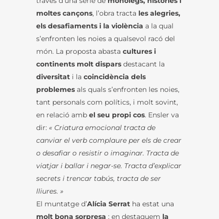
través d’una sèrie de
monòlegs, històries i
moltes cançons
, l’obra tracta
les alegries,
els desafiaments i la violència
a la qual
s’enfronten les noies a qualsevol racó del
món. La proposta abasta
cultures i
continents molt dispars
destacant la
diversitat
i la
coincidència dels
problemes
als quals s’enfronten les noies,
tant personals com polítics, i molt sovint,
en relació amb
el seu propi cos
. Ensler va
dir:
« Criatura emocional tracta de
canviar el verb complaure per els de crear
o desafiar o resistir o imaginar. Tracta de
viatjar i ballar i negar-se. Tracta d’explicar
secrets i trencar tabús, tracta de ser
lliures. »
El muntatge d’
Alícia Serrat
ha estat una
molt bona sorpresa
: en destaquem
la