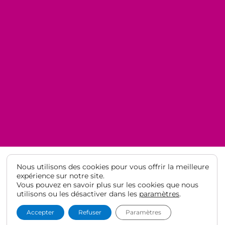
Nous utilisons des cookies pour vous offrir la meilleure
expérience sur notre site.
Vous pouvez en savoir plus sur les cookies que nous
© Lycée Français de Barcelone 2021
·
Mentions légales
·
Protection
utilisons ou les désactiver dans les
paramètres
.
des données
Accepter
Refuser
Paramètres