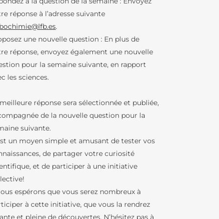
pondez à la question de la semaine : Envoyez
ATION
tre réponse à l’adresse suivante
abochimie@lfb.es
.
oposez une nouvelle question : En plus de
tre réponse, envoyez également une nouvelle
estion pour la semaine suivante, en rapport
c les sciences.
TÉ
 meilleure réponse sera sélectionnée et publiée,
N AU LFB
compagnée de la nouvelle question pour la
maine suivante.
OLAIRE
est un moyen simple et amusant de tester vos
OLAIRES
nnaissances, de partager votre curiosité
entifique, et de participer à une initiative
lective!
Nous espérons que vous serez nombreux à
ticiper à cette initiative, que vous la rendrez
ante et pleine de découvertes. N’hésitez pas à