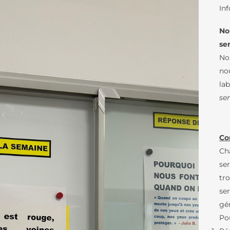
DOCUMENTS AEFE
D’ÉLÈVES
Inf
LE COLLÈGE
LES NEWSLETTE
LES PARCOURS LINGUISTIQUES
Nou
se
PRÉSENTATION DU LFB
ÉTUDES ESPAGNOLES ET
CATALANES AU LFB
No
CENTENAIRE DU LFB
MÉDIATHÈQUE / 
nou
FOURNITURES COLLÈGE
la
TOURS VIRTUELS DU
LES ARTS-PLAST
LFB
se
LE THÉÂTRE
ORGANIGRAMME
LE LYCÉE
LES CLASSES À 
ORGANIGRAMME
MARITIMES
LES PARCOURS LINGUISTIQUES
Co
(DIAGRAMME)
Ch
LA WEBRADIO D
ÉTUDES ESPAGNOLES ET
L’AGENCE COMPTABLE
ser
CATALANES AU LFB
LANGUES ET CUL
tr
NOS TEXTES
L’ANTIQUITÉ LAT
LE BAC FRANÇAIS INTERNATIONAL
FONDAMENTAUX
ser
LA MUSIQUE AU 
FOURNITURES LYCÉE
gé
Pou
ATELIER ÉCOLOG