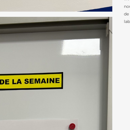
no
de 
la