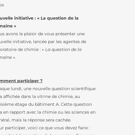
os
RS
velle initiative : « La question de la
maine »
us avons le plaisir de vous présenter une
BCD / CDI
velle initiative, lancée par les agentes de
boratoire de chimie :
« La question de la
IQUES
maine »
.
ENJEUX
mment participer ?
aque lundi, une nouvelle question scientifique
U LFB
a affichée dans la vitrine de chimie, au
TURES DE
oisième étage du bâtiment A. Cette question
IN – GREC
a en rapport avec la chimie ou les sciences en
LFB
néral, mais la réponse sera cachée.
r participer, voici ce que vous devez faire :
IE