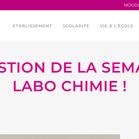
MOOD
ETABLISSEMENT
SCOLARITÉ
VIE À L’ÉCOLE
STION DE LA SEM
TRAVAILLER AU LFB
LA MATERNELLE
HORAIRES
PROCÈS VERBAUX
L’ÉLÉMENTAIRE
CONSEIL DE VIE 
LABO CHIMIE !
ANCIENS ÉLÈVES
LES PARCOURS LINGUISTIQUES
PROGRAMME TEI
LE LFB EN CHIFFRES
ÉTUDES ESPAGNOLES ET
LES OUTILS NU
CATALANES AU LFB
SERVICES FINANCIERS
ASOCIACIÓN DEP
FOURNITURES ÉLÉMENTAIRE
ÉGALITÉ FEMMES –
ASSOCIATION SP
HOMMES
ASSOCIATIONS 