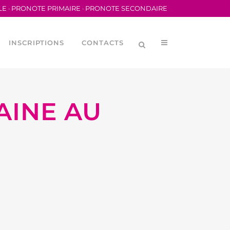
LE
·
PRONOTE PRIMAIRE
·
PRONOTE SECONDAIRE
INSCRIPTIONS
CONTACTS
AINE AU
LYCÉENNE (CVL)
MÉRIQUES
ORTIVA DEL LFB
ORTIVE SCOLAIRE
DES PARENTS