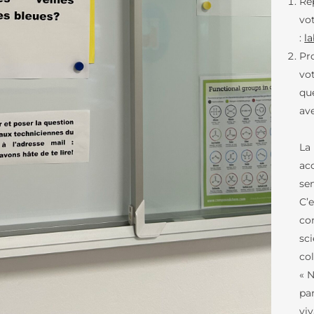
Ré
BREVET D’INITI
vo
RÉSULTATS AUX EXAMENS
AÉRONAUTIQUE
:
l
ORIENTATION AU LFB
NOS VIDÉOS
Pr
vo
ACCÈS AUX ÉTUDES SUPÉRIEURES
qu
SCHOOL PROFILE
VIE SCOLAIRE
ave
LES LETTRES DE L’ORIENTATION
SERVICE DE SAN
La
LA RESTAURATIO
ac
se
CALENDRIER SC
C’
TRANSPORTS SC
co
sci
PARTENARIATS
col
« 
par
viv