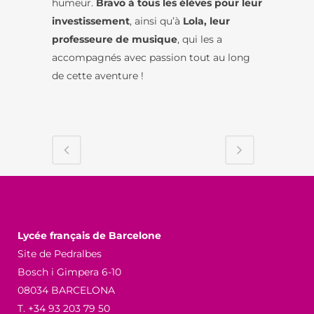
humeur.
Bravo à tous les élèves pour leur
investissement
, ainsi qu’à
Lola, leur
professeure de musique
, qui les a
accompagnés avec passion tout au long
de cette aventure !
Lycée français de Barcelone
Site de Pedralbes
Bosch i Gimpera 6-10
08034 BARCELONA
T. +34 93 203 79 50