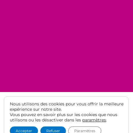
Nous utilisons des cookies pour vous offrir la meilleure
expérience sur notre site.
Vous pouvez en savoir plus sur les cookies que nous
© Lycée Français de Barcelone 2021
·
Mentions légales
·
Protection
utilisons ou les désactiver dans les
paramètres
.
des données
Accepter
Refuser
Paramètres