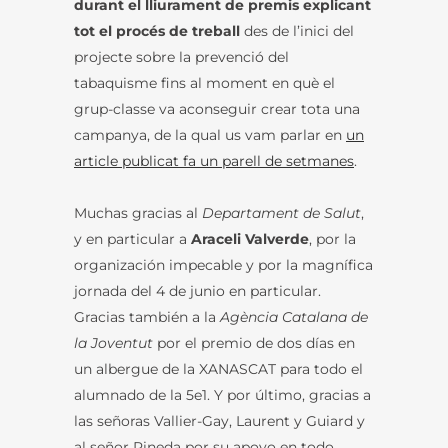
durant el lliurament de premis explicant
tot el procés de treball
des de l’inici del
projecte sobre la prevenció del
tabaquisme fins al moment en què el
grup-classe va aconseguir crear tota una
campanya, de la qual us vam parlar en
un
article publicat fa un parell de setmanes
.
Muchas gracias al
Departament de Salut
,
y en particular a
Araceli Valverde
, por la
organización impecable y por la magnífica
jornada del 4 de junio en particular.
Gracias también a la
Agència Catalana de
la Joventut
por el premio de dos días en
un albergue de la XANASCAT para todo el
alumnado de la 5e1. Y por último, gracias a
las señoras Vallier-Gay, Laurent y Guiard y
al señor Pineda por su apoyo en todo