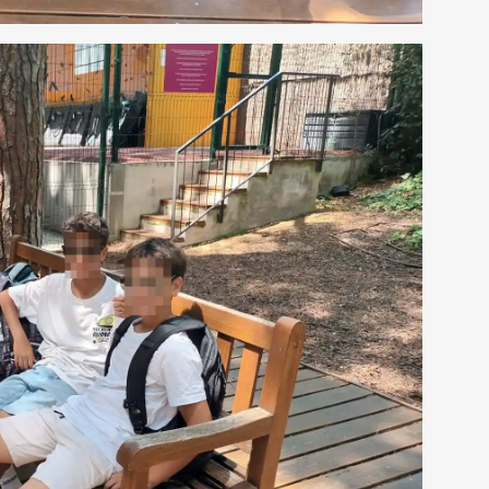
BREVET D’INITI
RÉSULTATS AUX EXAMENS
AÉRONAUTIQUE
ORIENTATION AU LFB
NOS VIDÉOS
ACCÈS AUX ÉTUDES SUPÉRIEURES
SCHOOL PROFILE
VIE SCOLAIRE
LES LETTRES DE L’ORIENTATION
SERVICE DE SAN
LA RESTAURATIO
CALENDRIER SC
TRANSPORTS SC
PARTENARIATS