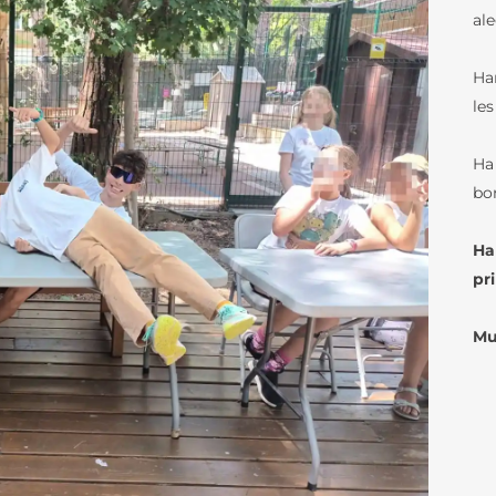
DOCUMENTS AEFE
D’ÉLÈVES
LE COLLÈGE
ale
LES NEWSLETTE
LES PARCOURS LINGUISTIQUES
Ha
PRÉSENTATION DU LFB
ÉTUDES ESPAGNOLES ET
les
CATALANES AU LFB
CENTENAIRE DU LFB
MÉDIATHÈQUE / 
FOURNITURES COLLÈGE
Ha
TOURS VIRTUELS DU
LES ARTS-PLAST
bo
LFB
LE THÉÂTRE
ORGANIGRAMME
Ha
LE LYCÉE
LES CLASSES À 
pri
ORGANIGRAMME
MARITIMES
LES PARCOURS LINGUISTIQUES
(DIAGRAMME)
LA WEBRADIO D
Mu
ÉTUDES ESPAGNOLES ET
L’AGENCE COMPTABLE
CATALANES AU LFB
LANGUES ET CUL
NOS TEXTES
L’ANTIQUITÉ LAT
LE BAC FRANÇAIS INTERNATIONAL
FONDAMENTAUX
LA MUSIQUE AU 
FOURNITURES LYCÉE
ATELIER ÉCOLOG