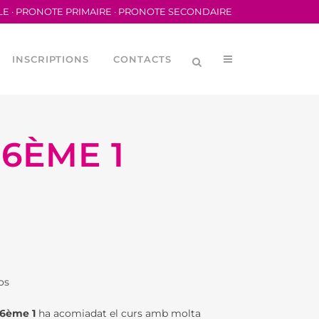
LE
·
PRONOTE PRIMAIRE
·
PRONOTE SECONDAIRE
INSCRIPTIONS
CONTACTS
6ÈME 1
LYCÉENNE (CVL)
MÉRIQUES
ORTIVA DEL LFB
os
ORTIVE SCOLAIRE
6ème 1
ha acomiadat el curs amb molta
DES PARENTS