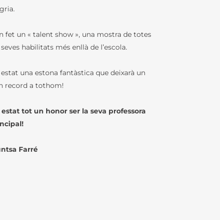
gria.
RS
n fet un « talent show », una mostra de totes
 seves habilitats més enllà de l’escola.
BCD / CDI
 estat una estona fantàstica que deixarà un
IQUES
n record a tothom!
 estat tot un honor ser la seva professora
ENJEUX
ncipal!
U LFB
ntsa Farré
TURES DE
IN – GREC
LFB
IE