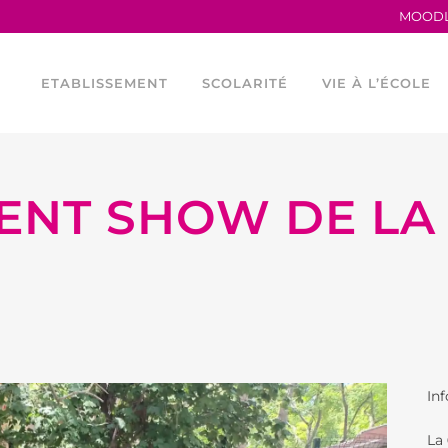
MOOD
ETABLISSEMENT
SCOLARITÉ
VIE À L’ÉCOLE
LENT SHOW DE LA 
TRAVAILLER AU LFB
LA MATERNELLE
HORAIRES
PROCÈS VERBAUX
L’ÉLÉMENTAIRE
CONSEIL DE VIE 
ANCIENS ÉLÈVES
LES PARCOURS LINGUISTIQUES
PROGRAMME TEI
LE LFB EN CHIFFRES
ÉTUDES ESPAGNOLES ET
LES OUTILS NU
CATALANES AU LFB
SERVICES FINANCIERS
ASOCIACIÓN DEP
FOURNITURES ÉLÉMENTAIRE
Inf
ÉGALITÉ FEMMES –
ASSOCIATION SP
HOMMES
La
ASSOCIATIONS 