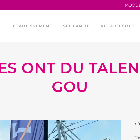
MOOD
ETABLISSEMENT
SCOLARITÉ
VIE À L’ÉCOLE
ES ONT DU TALENT
TRAVAILLER AU LFB
LA MATERNELLE
HORAIRES
PROCÈS VERBAUX
L’ÉLÉMENTAIRE
CONSEIL DE VIE 
GOU
ANCIENS ÉLÈVES
LES PARCOURS LINGUISTIQUES
PROGRAMME TEI
LE LFB EN CHIFFRES
ÉTUDES ESPAGNOLES ET
LES OUTILS NU
CATALANES AU LFB
SERVICES FINANCIERS
ASOCIACIÓN DEP
FOURNITURES ÉLÉMENTAIRE
Inf
ÉGALITÉ FEMMES –
ASSOCIATION SP
HOMMES
Ré
ASSOCIATIONS 