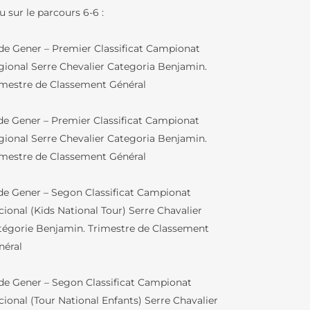
 sur le parcours 6-6 :
RS
 de Gener – Premier Classificat Campionat
gional Serre Chevalier Categoria Benjamin.
imestre de Classement Général
BCD / CDI
IQUES
 de Gener – Premier Classificat Campionat
gional Serre Chevalier Categoria Benjamin.
imestre de Classement Général
ENJEUX
 de Gener – Segon Classificat Campionat
U LFB
cional (Kids National Tour) Serre Chavalier
tégorie Benjamin. Trimestre de Classement
TURES DE
IN – GREC
néral
LFB
 de Gener – Segon Classificat Campionat
IE
cional (Tour National Enfants) Serre Chavalier