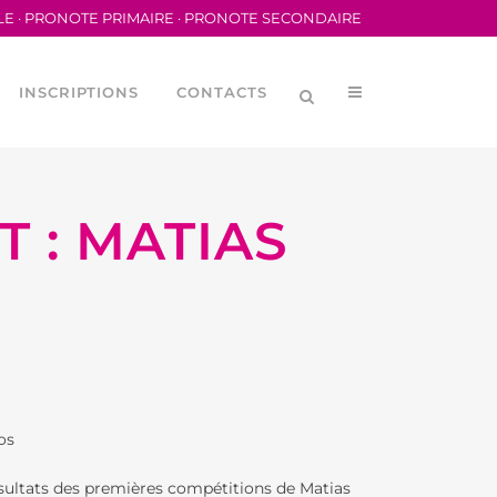
LE
·
PRONOTE PRIMAIRE
·
PRONOTE SECONDAIRE
INSCRIPTIONS
CONTACTS
 : MATIAS
LYCÉENNE (CVL)
MÉRIQUES
ORTIVA DEL LFB
os
ORTIVE SCOLAIRE
sultats des premières compétitions de Matias
DES PARENTS