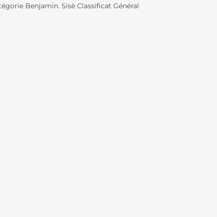
tégorie Benjamin. Sisè Classificat Général
ATION
TÉ
N AU LFB
OLAIRE
OLAIRES