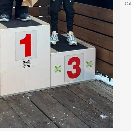
Ca
BREVET D’INITI
RÉSULTATS AUX EXAMENS
AÉRONAUTIQUE
ORIENTATION AU LFB
NOS VIDÉOS
ACCÈS AUX ÉTUDES SUPÉRIEURES
SCHOOL PROFILE
VIE SCOLAIRE
LES LETTRES DE L’ORIENTATION
SERVICE DE SAN
LA RESTAURATIO
CALENDRIER SC
TRANSPORTS SC
PARTENARIATS