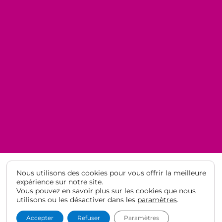
Nous utilisons des cookies pour vous offrir la meilleure
expérience sur notre site.
Vous pouvez en savoir plus sur les cookies que nous
© Lycée Français de Barcelone 2021
·
Mentions légales
·
Protection
utilisons ou les désactiver dans les
paramètres
.
des données
Accepter
Refuser
Paramètres