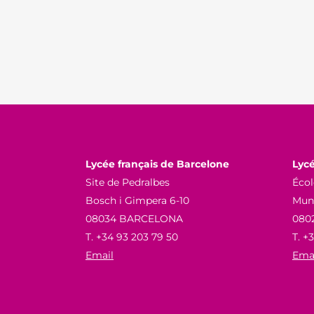
SERVICI
FINANC
NUESTR
FUNDAM
Lycée français de Barcelone
Lycé
Site de Pedralbes
Écol
Bosch i Gimpera 6-10
Munn
08034 BARCELONA
080
T. +34 93 203 79 50
T. +
Email
Ema