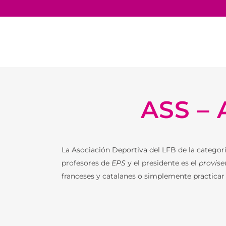
ASS –
TRABAJA
EL LFB 
ANTIGU
La Asociación Deportiva del LFB de la categor
ALUMN
profesores de
EPS
y el presidente es el
provise
franceses y catalanes o simplemente practicar 
PRESEN
ORGANI
EQUIPO